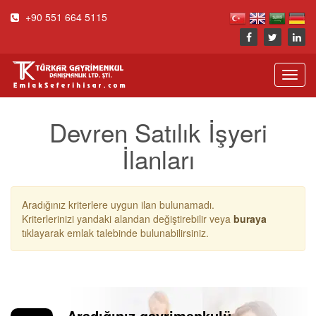
+90 551 664 5115
Toggl
navig
Devren Satılık İşyeri
İlanları
Aradığınız kriterlere uygun ilan bulunamadı.
Kriterlerinizi yandaki alandan değiştirebilir veya
buraya
tıklayarak emlak talebinde bulunabilirsiniz.
Aradığınız gayrimenkulü