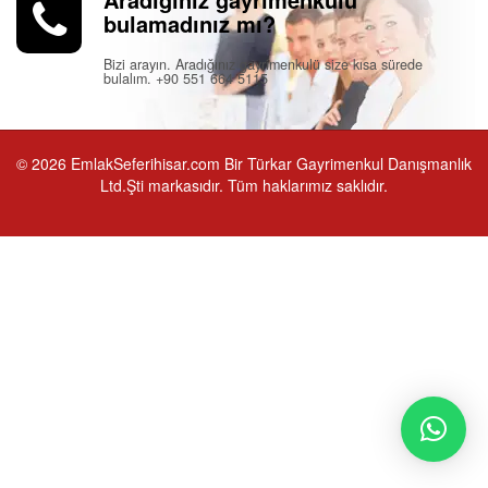
bulamadınız mı?
Bizi arayın. Aradığınız gayrimenkulü size kısa sürede
bulalım. +90 551 664 5115
© 2026 EmlakSeferihisar.com Bir Türkar Gayrimenkul Danışmanlık
Ltd.Şti markasıdır. Tüm haklarımız saklıdır.