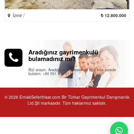
İzmir /
12.800.000
Aradığınız gayrimenkulü
bulamadınız mı?
Bizi arayın. Aradığınız gayrimenkulü size kısa sürede
bulalım. +90 551 664 5115
© 2026 EmlakSeferihisar.com Bir Türkar Gayrimenkul Danışmanlık
Ltd.Şti markasıdır. Tüm haklarımız saklıdır.