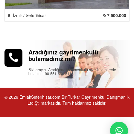
İzmir / Seferihisar
7.500.000
Aradığınız gayrimenkulü
bulamadınız mı?
Bizi arayın. Aradığınız gayrimenkulü size kısa sürede
bulalım. +90 551 664 5115
© 2026 EmlakSeferihisar.com Bir Türkar Gayrimenkul Danışmanlık
Ltd.Şti markasıdır. Tüm haklarımız saklıdır.