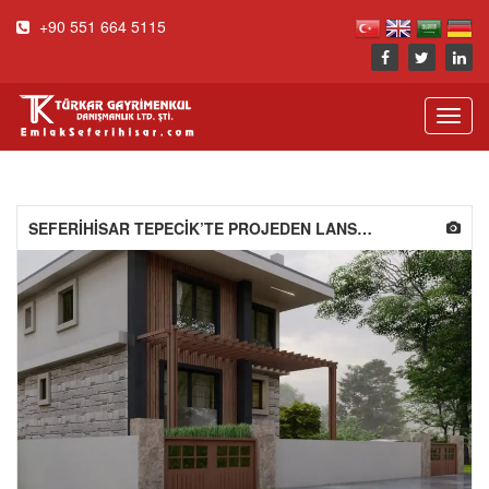
+90 551 664 5115
Toggl
navig
SEFERİHİSAR TEPECİK’TE PROJEDEN LANSMAN FİYATI İLE SATILIK VİLLALAR