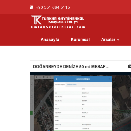
+90 551 664 5115
Anasayfa
Kurumsal
Arsalar
DOĞANBEYDE DENİZE 50 mt MESAFEDE TURİZM+GÜNÜBİRLİK İMARLI HİSSE