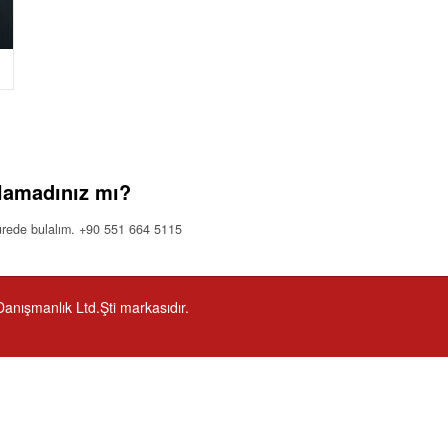
lamadınız mı?
 sürede bulalım. +90 551 664 5115
nışmanlık Ltd.Şti markasıdır.