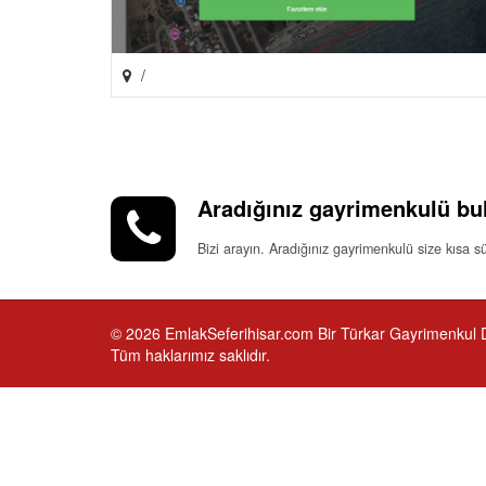
/
Aradığınız gayrimenkulü bu
Bizi arayın. Aradığınız gayrimenkulü size kısa
© 2026 EmlakSeferihisar.com Bir Türkar Gayrimenkul Da
Tüm haklarımız saklıdır.