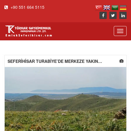
+90 551 664 5115
Toggl
navig
SEFERİHİSAR TURABİYE’DE MERKEZE YAKIN KONUMDA 33 DÖNÜM ZEYTİNLİK