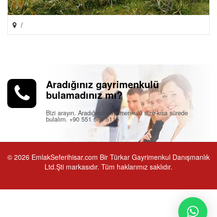
/
Aradığınız gayrimenkulü
bulamadınız mı?
Bizi arayın. Aradığınız gayrimenkulü size kısa sürede
bulalım. +90 551 664 5115
© 2026 EmlakSeferihisar.com Bir Türkar Gayrimenkul Danışmanlık
Ltd.Şti markasıdır. Tüm haklarımız saklıdır.