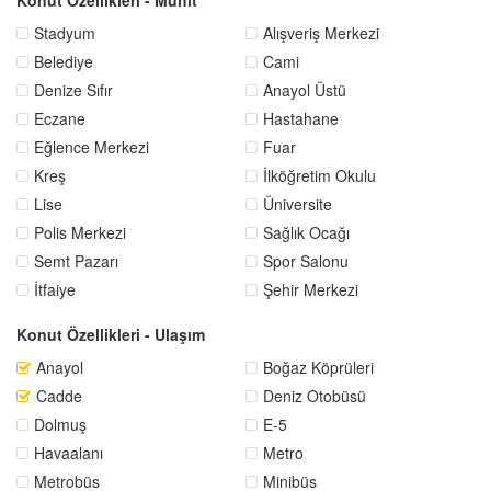
Stadyum
Alışveriş Merkezi
Belediye
Cami
Denize Sıfır
Anayol Üstü
Eczane
Hastahane
Eğlence Merkezi
Fuar
Kreş
İlköğretim Okulu
Lise
Üniversite
Polis Merkezi
Sağlık Ocağı
Semt Pazarı
Spor Salonu
İtfaiye
Şehir Merkezi
Konut Özellikleri - Ulaşım
Anayol
Boğaz Köprüleri
Cadde
Deniz Otobüsü
Dolmuş
E-5
Havaalanı
Metro
Metrobüs
Minibüs