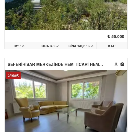
55.000
: 120
: 3+1
: 16-20
:
M²
ODA S.
BINA YAŞI
KAT
ARASI
SEFERİHİSAR MERKEZİNDE HEM TİCARİ HEM OTURUMA UYGUN 3+1 VİLLA
Satılık