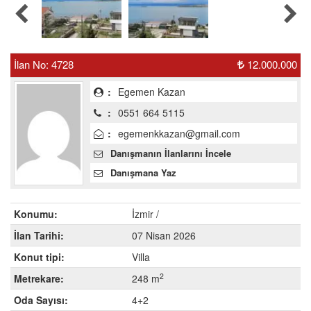
İlan No: 4728
12.000.000
:
Egemen Kazan
:
0551 664 5115
:
egemenkkazan@gmail.com
Danışmanın İlanlarını İncele
Danışmana Yaz
Konumu:
İzmir /
İlan Tarihi:
07 Nisan 2026
Konut tipi:
Villa
2
Metrekare:
248 m
Oda Sayısı:
4+2