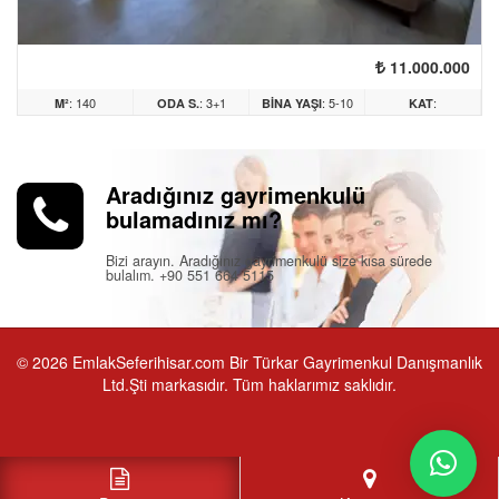
11.000.000
: 140
: 3+1
: 5-10
:
M²
ODA S.
BINA YAŞI
KAT
ARASI
Aradığınız gayrimenkulü
bulamadınız mı?
Bizi arayın. Aradığınız gayrimenkulü size kısa sürede
bulalım. +90 551 664 5115
© 2026 EmlakSeferihisar.com Bir Türkar Gayrimenkul Danışmanlık
Ltd.Şti markasıdır. Tüm haklarımız saklıdır.