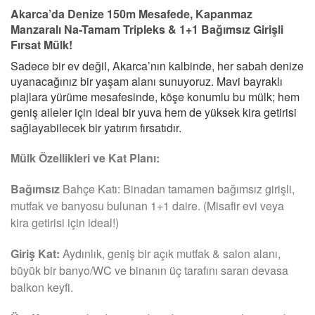
Akarca’da Denize 150m Mesafede, Kapanmaz
Manzaralı Na-Tamam Tripleks & 1+1 Bağımsız Girişli
Fırsat Mülk!
Sadece bir ev değil, Akarca’nın kalbinde, her sabah denize
uyanacağınız bir yaşam alanı sunuyoruz. Mavi bayraklı
plajlara yürüme mesafesinde, köşe konumlu bu mülk; hem
geniş aileler için ideal bir yuva hem de yüksek kira getirisi
sağlayabilecek bir yatırım fırsatıdır.
Mülk Özellikleri ve Kat Planı:
Bağımsız
Bahçe Katı: Binadan tamamen bağımsız girişli,
mutfak ve banyosu bulunan 1+1 daire. (Misafir evi veya
kira getirisi için ideal!)
Giriş Kat:
Aydınlık, geniş bir açık mutfak & salon alanı,
büyük bir banyo/WC ve binanın üç tarafını saran devasa
balkon keyfi.