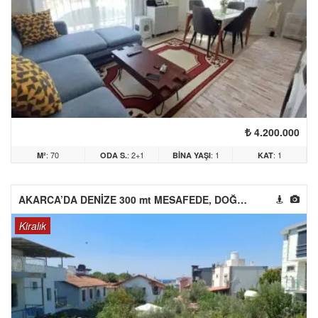
4.200.000
: 70
: 2+1
: 1
: 1
M²
ODA S.
BINA YAŞI
KAT
AKARCA’DA DENİZE 300 mt MESAFEDE, DOĞALGAZLI, BAHÇELİ 3+1 VİLLA
Kiralık