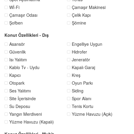
Wİ-Fi
Çamaşır Makinesi
Çamaşır Odası
Çelik Kapı
Şofben
Şömine
Konut Özellikleri - Dış
Asansör
Engelliye Uygun
Güvenlik
Hidrofer
Isı Yalıtım
Jeneratör
Kablo Tv - Uydu
Kapalı Garaj
Kapıcı
Kreş
Otopark
Oyun Parkı
Ses Yalıtımı
Siding
Site İçerisinde
Spor Alanı
Su Deposu
Tenis Kortu
Yangın Merdiveni
Yüzme Havuzu (Açık)
Yüzme Havuzu (Kapalı)
Konut Özellikleri - Muhit