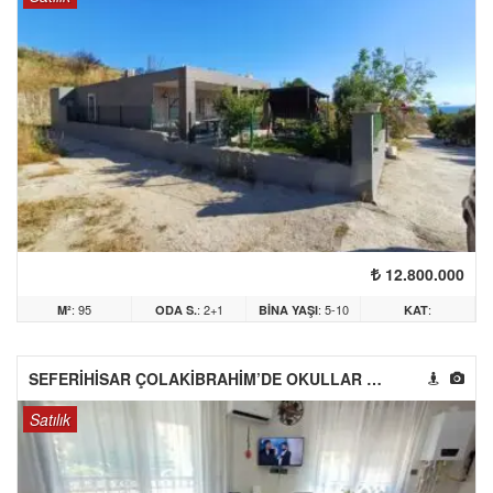
12.800.000
: 95
: 2+1
: 5-10
:
M²
ODA S.
BINA YAŞI
KAT
ARASI
SEFERİHİSAR ÇOLAKİBRAHİM’DE OKULLAR BÖLGESİNDE 2+1 SATILIK DAİRE
Satılık