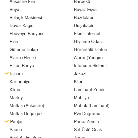
Ankastre Fırın
Barbekü
Boyalı
Beyaz Eşya
Bulaşık Makinesi
Buzdolabı
Duvar Kağıdı
Duşakabin
Ebeveyn Banyosu
Fiber İnternet
Fırın
Giyinme Odası
Gömme Dolap
Görüntülü Diafon
Alarm (Hırsız)
Alarm (Yangın)
Hilton Banyo
Intercom Sistemi
Isıcam
Jakuzi
Kartonpiyer
Kiler
Klima
Laminant Zemin
Marley
Mobilya
Mutfak (Ankastre)
Mutfak (Laminant)
Mutfak Doğalgazı
Pvc Doğrama
Panjur
Parke Zemin
Sauna
Set Üstü Ocak
Spot Aydınlatma
Teras