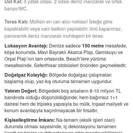
Üst Kat:
3 yatak odası. 2 odası deniz manzaralı ve ortak
banyo/WC.
Teras Katı:
Mülkün en can alıcı noktası! İsteğe göre
kapatılabilir veya cam balkon yapılabilir; önü kapanmaz,
panoramik deniz manzaralı muhteşem bir teras.
Lokasyon Avantajı:
Denize sadece
150 metre
mesafede,
köşe konumda. Mavi Bayraklı Akarca Plajı, Gemisuyu ve
Orşal Plajı’nın tam ortasında. Beach’lere yürüme
mesafesinde. Seferihisar otobüsleri önünden geçmektedir.
Doğalgaz Kolaylığı:
Bölgede doğalgaz çalışmaları
başlamış olup, yaz-kış oturuma tamamen uygundur.
Yatırım Değeri:
Bölgedeki boş arsaların 8-10 milyon TL
bandında olduğu düşünüldüğünde; hem bağımsız 1+1
dairesi hem de tripleks yapısıyla bu mülk, inşaat maliyeti ve
konum avantajıyla kaçırılmayacak bir fırsattır.
Kişiselleştirme İmkanı:
Na-tamam (eksik işleri olan)
durumda olması sayesinde, iç dekorasyonu tamamen
kendi zevkinize ve ihtiyaçlarınıza göre tasarlayabilirsiniz.